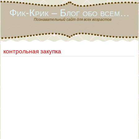
Фик-Крик – Блог обо всем…
Познавательный сайт для всех возрастов
контрольная закупка