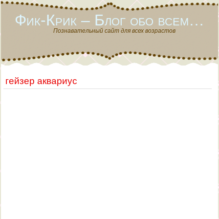
Фик-Крик – Блог обо всем…
Познавательный сайт для всех возрастов
гейзер аквариус