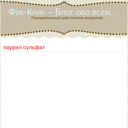
Фик-Крик – Блог обо всем…
Познавательный сайт для всех возрастов
лаурил сульфат